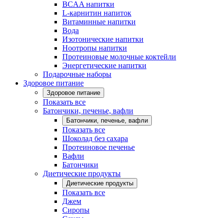
BCAA напитки
L-карнитин напиток
Витаминные напитки
Вода
Изотонические напитки
Ноотропы напитки
Протеиновые молочные коктейли
Энергетические напитки
Подарочные наборы
Здоровое питание
Здоровое питание
Показать все
Батончики, печенье, вафли
Батончики, печенье, вафли
Показать все
Шоколад без сахара
Протеиновое печенье
Вафли
Батончики
Диетические продукты
Диетические продукты
Показать все
Джем
Сиропы