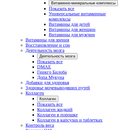
Витаминно-минеральные комплексы
Показать все
Универсальные витаминные
комплексы
Витамины для детей
Витамины для женщин
Витамины для мужчин
Витамины для зрения
Восстановление и сон
Деятельность мозга
Деятельность мозга
Показать все
DMAE
Гинкго Билоба
Допа Мукуна
Добавки для здоровья
Здоровье мочевыводящих путей
Коллаген
Коллаген
Показать все
Коллаген жидкий
Коллаген в порошке
Коллаген в капсулах и таблетках
Контроль веса