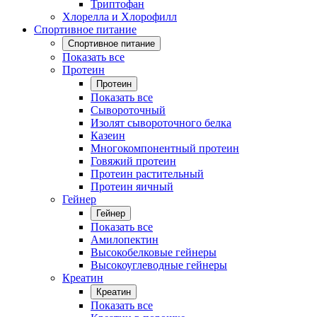
Триптофан
Хлорелла и Хлорофилл
Спортивное питание
Спортивное питание
Показать все
Протеин
Протеин
Показать все
Сывороточный
Изолят сывороточного белка
Казеин
Многокомпонентный протеин
Говяжий протеин
Протеин растительный
Протеин яичный
Гейнер
Гейнер
Показать все
Амилопектин
Высокобелковые гейнеры
Высокоуглеводные гейнеры
Креатин
Креатин
Показать все