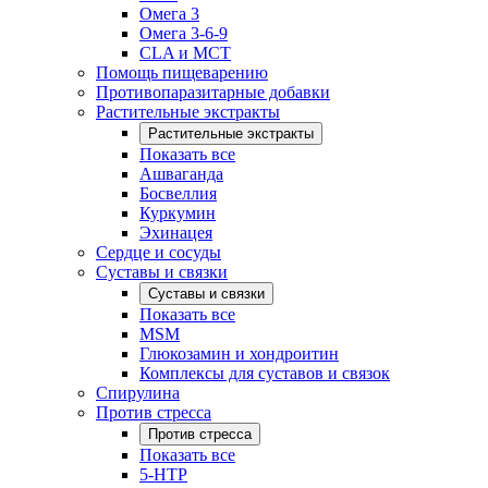
Омега 3
Омега 3-6-9
CLA и MCT
Помощь пищеварению
Противопаразитарные добавки
Растительные экстракты
Растительные экстракты
Показать все
Ашваганда
Босвеллия
Куркумин
Эхинацея
Сердце и сосуды
Суставы и связки
Суставы и связки
Показать все
MSM
Глюкозамин и хондроитин
Комплексы для суставов и связок
Спирулина
Против стресса
Против стресса
Показать все
5-HTP