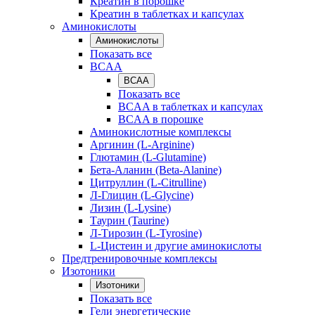
Креатин в порошке
Креатин в таблетках и капсулах
Аминокислоты
Аминокислоты
Показать все
BCAA
BCAA
Показать все
BCAA в таблетках и капсулах
BCAA в порошке
Аминокислотные комплексы
Аргинин (L-Arginine)
Глютамин (L-Glutamine)
Бета-Аланин (Beta-Alanine)
Цитруллин (L-Citrulline)
Л-Глицин (L-Glycine)
Лизин (L-Lysine)
Таурин (Taurine)
Л-Тирозин (L-Tyrosine)
L-Цистеин и другие аминокислоты
Предтренировочные комплексы
Изотоники
Изотоники
Показать все
Гели энергетические