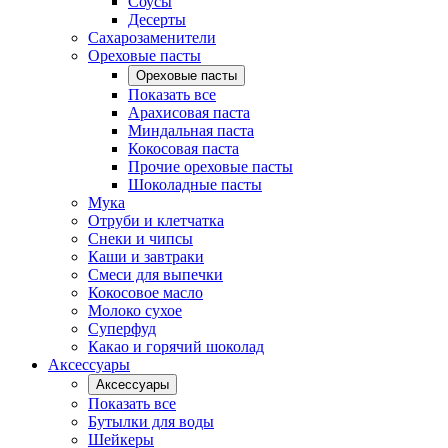
Соусы
Десерты
Сахарозаменители
Ореховые пасты
Ореховые пасты
Показать все
Арахисовая паста
Миндальная паста
Кокосовая паста
Прочие ореховые пасты
Шоколадные пасты
Мука
Отруби и клетчатка
Снеки и чипсы
Каши и завтраки
Смеси для выпечки
Кокосовое масло
Молоко сухое
Суперфуд
Какао и горячий шоколад
Аксессуары
Аксессуары
Показать все
Бутылки для воды
Шейкеры