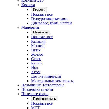
Коэнзим Q10
Красота
Красота
Показать все
Гиалуроновая кислота
Для волос, кожи, ногтей
Минералы
Минералы
Показать все
Кальций
Магний
Цинк
Железо
Селен
Калий
Йод
Хром
Другие минералы
Минеральные комплексы
Повышение тестостерона
Поддержка печени
Полезные жиры
Полезные жиры
Показать все
MCT