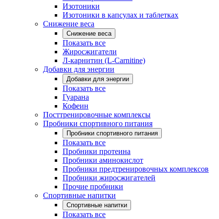
Изотоники
Изотоники в капсулах и таблетках
Снижение веса
Снижение веса
Показать все
Жиросжигатели
Л-карнитин (L-Carnitine)
Добавки для энергии
Добавки для энергии
Показать все
Гуарана
Кофеин
Посттренировочные комплексы
Пробники спортивного питания
Пробники спортивного питания
Показать все
Пробники протеина
Пробники аминокислот
Пробники предтренировочных комплексов
Пробники жиросжигателей
Прочие пробники
Спортивные напитки
Спортивные напитки
Показать все