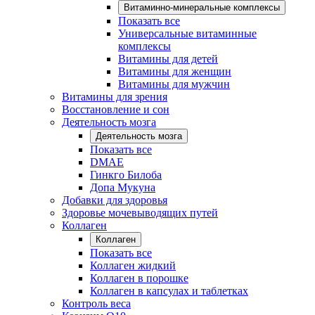
Витаминно-минеральные комплексы
Показать все
Универсальные витаминные
комплексы
Витамины для детей
Витамины для женщин
Витамины для мужчин
Витамины для зрения
Восстановление и сон
Деятельность мозга
Деятельность мозга
Показать все
DMAE
Гинкго Билоба
Допа Мукуна
Добавки для здоровья
Здоровье мочевыводящих путей
Коллаген
Коллаген
Показать все
Коллаген жидкий
Коллаген в порошке
Коллаген в капсулах и таблетках
Контроль веса