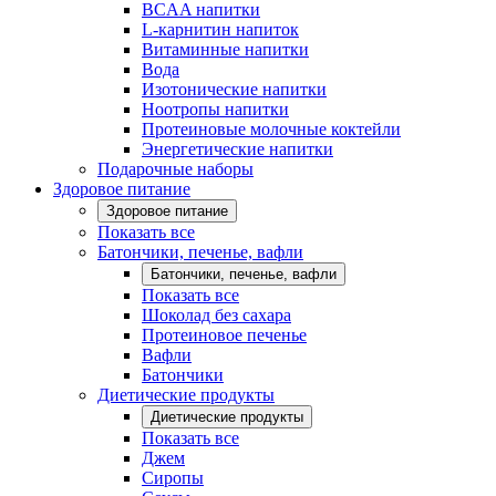
BCAA напитки
L-карнитин напиток
Витаминные напитки
Вода
Изотонические напитки
Ноотропы напитки
Протеиновые молочные коктейли
Энергетические напитки
Подарочные наборы
Здоровое питание
Здоровое питание
Показать все
Батончики, печенье, вафли
Батончики, печенье, вафли
Показать все
Шоколад без сахара
Протеиновое печенье
Вафли
Батончики
Диетические продукты
Диетические продукты
Показать все
Джем
Сиропы