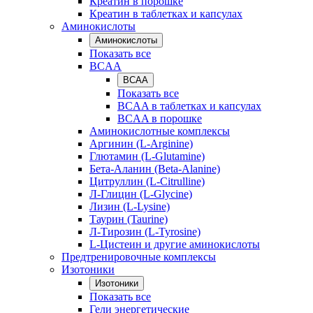
Креатин в порошке
Креатин в таблетках и капсулах
Аминокислоты
Аминокислоты
Показать все
BCAA
BCAA
Показать все
BCAA в таблетках и капсулах
BCAA в порошке
Аминокислотные комплексы
Аргинин (L-Arginine)
Глютамин (L-Glutamine)
Бета-Аланин (Beta-Alanine)
Цитруллин (L-Citrulline)
Л-Глицин (L-Glycine)
Лизин (L-Lysine)
Таурин (Taurine)
Л-Тирозин (L-Tyrosine)
L-Цистеин и другие аминокислоты
Предтренировочные комплексы
Изотоники
Изотоники
Показать все
Гели энергетические