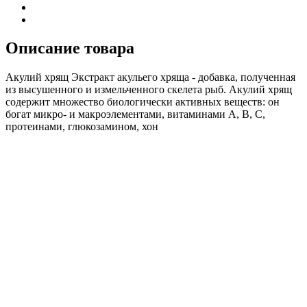
Описание товара
Акулий хрящ Экстракт акульего хряща - добавка, полученная
из высушенного и измельченного скелета рыб. Акулий хрящ
содержит множество биологически активных веществ: он
богат микро- и макроэлементами, витаминами A, B, C,
протеинами, глюкозамином, хон