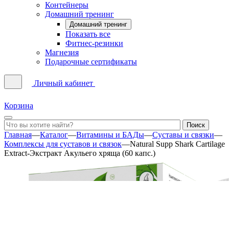
Контейнеры
Домашний тренинг
Домашний тренинг
Показать все
Фитнес-резинки
Магнезия
Подарочные сертификаты
Личный кабинет
Корзина
Главная
—
Каталог
—
Витамины и БАДы
—
Суставы и связки
—
Комплексы для суставов и связок
—
Natural Supp Shark Cartilage
Extract-Экстракт Акульего хряща (60 капс.)