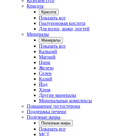
Коэнзим Q10
Красота
Красота
Показать все
Гиалуроновая кислота
Для волос, кожи, ногтей
Минералы
Минералы
Показать все
Кальций
Магний
Цинк
Железо
Селен
Калий
Йод
Хром
Другие минералы
Минеральные комплексы
Повышение тестостерона
Поддержка печени
Полезные жиры
Полезные жиры
Показать все
MCT