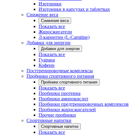
Изотоники
Изотоники в капсулах и таблетках
Снижение веса
Снижение веса
Показать все
Жиросжигатели
Л-карнитин (L-Carnitine)
Добавки для энергии
Добавки для энергии
Показать все
Гуарана
Кофеин
Посттренировочные комплексы
Пробники спортивного питания
Пробники спортивного питания
Показать все
Пробники протеина
Пробники аминокислот
Пробники предтренировочных комплексов
Пробники жиросжигателей
Прочие пробники
Спортивные напитки
Спортивные напитки
Показать все