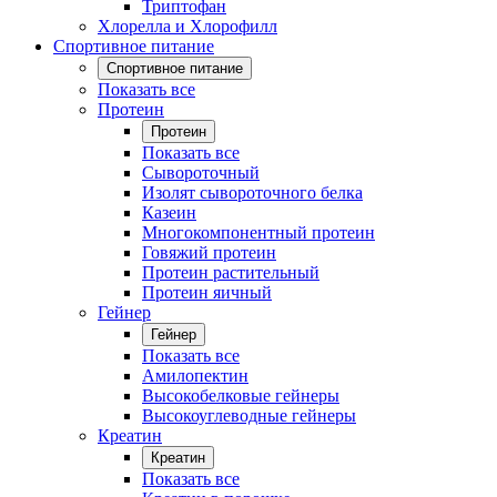
Триптофан
Хлорелла и Хлорофилл
Спортивное питание
Спортивное питание
Показать все
Протеин
Протеин
Показать все
Сывороточный
Изолят сывороточного белка
Казеин
Многокомпонентный протеин
Говяжий протеин
Протеин растительный
Протеин яичный
Гейнер
Гейнер
Показать все
Амилопектин
Высокобелковые гейнеры
Высокоуглеводные гейнеры
Креатин
Креатин
Показать все