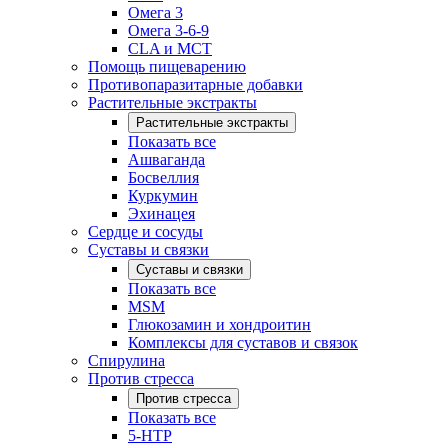
Омега 3
Омега 3-6-9
CLA и MCT
Помощь пищеварению
Противопаразитарные добавки
Растительные экстракты
Растительные экстракты
Показать все
Ашваганда
Босвеллия
Куркумин
Эхинацея
Сердце и сосуды
Суставы и связки
Суставы и связки
Показать все
MSM
Глюкозамин и хондроитин
Комплексы для суставов и связок
Спирулина
Против стресса
Против стресса
Показать все
5-HTP