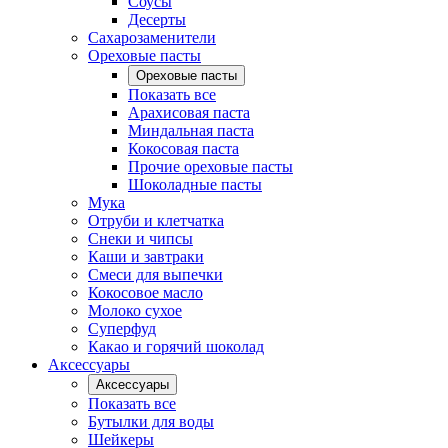
Соусы
Десерты
Сахарозаменители
Ореховые пасты
Ореховые пасты
Показать все
Арахисовая паста
Миндальная паста
Кокосовая паста
Прочие ореховые пасты
Шоколадные пасты
Мука
Отруби и клетчатка
Снеки и чипсы
Каши и завтраки
Смеси для выпечки
Кокосовое масло
Молоко сухое
Суперфуд
Какао и горячий шоколад
Аксессуары
Аксессуары
Показать все
Бутылки для воды
Шейкеры