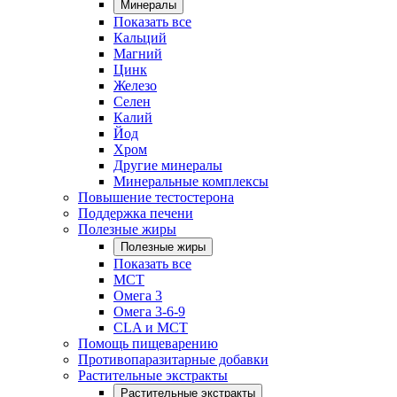
Минералы
Показать все
Кальций
Магний
Цинк
Железо
Селен
Калий
Йод
Хром
Другие минералы
Минеральные комплексы
Повышение тестостерона
Поддержка печени
Полезные жиры
Полезные жиры
Показать все
MCT
Омега 3
Омега 3-6-9
CLA и MCT
Помощь пищеварению
Противопаразитарные добавки
Растительные экстракты
Растительные экстракты