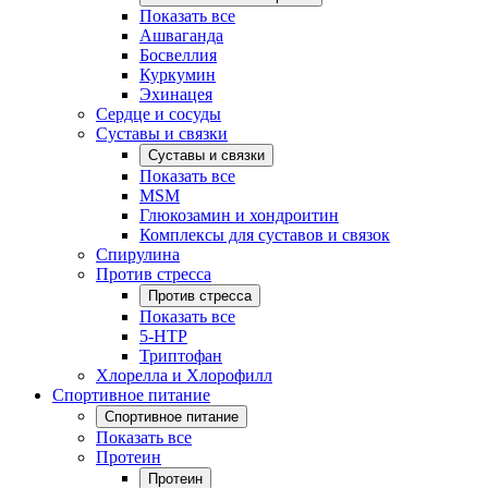
Показать все
Ашваганда
Босвеллия
Куркумин
Эхинацея
Сердце и сосуды
Суставы и связки
Суставы и связки
Показать все
MSM
Глюкозамин и хондроитин
Комплексы для суставов и связок
Спирулина
Против стресса
Против стресса
Показать все
5-HTP
Триптофан
Хлорелла и Хлорофилл
Спортивное питание
Спортивное питание
Показать все
Протеин
Протеин