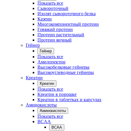
Показать все
Сывороточный
Изолят сывороточного белка
Казеин
Многокомпонентный протеин
Говяжий протеин
Протеин растительный
Протеин яичный
Гейнер
Гейнер
Показать все
Амилопектин
Высокобелковые гейнеры
Высокоуглеводные гейнеры
Креатин
Креатин
Показать все
Креатин в порошке
Креатин в таблетках и капсулах
Аминокислоты
Аминокислоты
Показать все
BCAA
BCAA