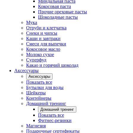
Миндальная паста
Кокосовая паста
Прочие ореховые пасты
Шоколадные пасты
Мука
Отруби и клетчатка
Снеки и чипсы
Каши и завтраки
Смеси для выпечки
Кокосовое масло
Молоко сухое
Суперфуд
Какао и горячий шоколад
Аксессуары
Аксессуары
Показать все
Бутылки для воды
Шейкеры
Контейнеры
Домашний тренинг
Домашний тренинг
Показать все
Фитнес-резинки
Магнезия
Подарочные сертификаты