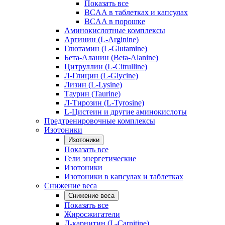
Показать все
BCAA в таблетках и капсулах
BCAA в порошке
Аминокислотные комплексы
Аргинин (L-Arginine)
Глютамин (L-Glutamine)
Бета-Аланин (Beta-Alanine)
Цитруллин (L-Citrulline)
Л-Глицин (L-Glycine)
Лизин (L-Lysine)
Таурин (Taurine)
Л-Тирозин (L-Tyrosine)
L-Цистеин и другие аминокислоты
Предтренировочные комплексы
Изотоники
Изотоники
Показать все
Гели энергетические
Изотоники
Изотоники в капсулах и таблетках
Снижение веса
Снижение веса
Показать все
Жиросжигатели
Л-карнитин (L-Carnitine)