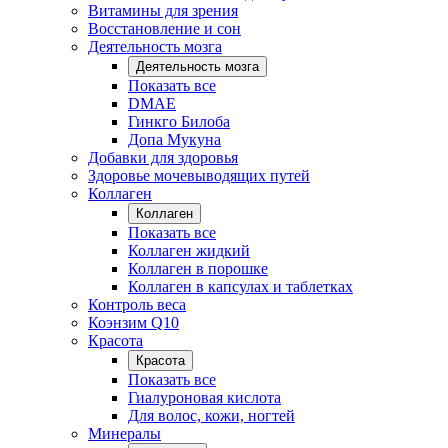
Витамины для зрения
Восстановление и сон
Деятельность мозга
Деятельность мозга
Показать все
DMAE
Гинкго Билоба
Допа Мукуна
Добавки для здоровья
Здоровье мочевыводящих путей
Коллаген
Коллаген
Показать все
Коллаген жидкий
Коллаген в порошке
Коллаген в капсулах и таблетках
Контроль веса
Коэнзим Q10
Красота
Красота
Показать все
Гиалуроновая кислота
Для волос, кожи, ногтей
Минералы