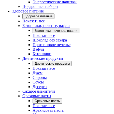
Энергетические напитки
Подарочные наборы
Здоровое питание
Здоровое питание
Показать все
Батончики, печенье, вафли
Батончики, печенье, вафли
Показать все
Шоколад без сахара
Протеиновое печенье
Вафли
Батончики
Диетические продукты
Диетические продукты
Показать все
Джем
Сиропы
Соусы
Десерты
Сахарозаменители
Ореховые пасты
Ореховые пасты
Показать все
Арахисовая паста