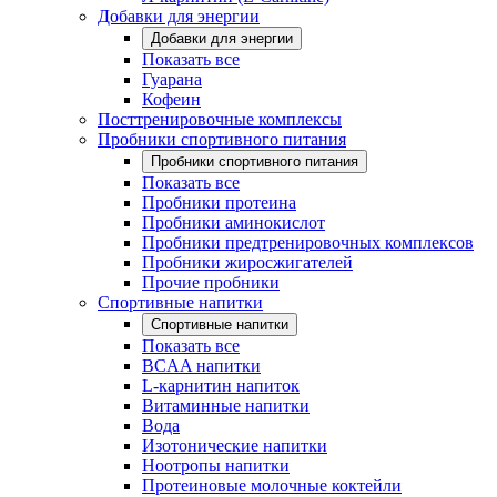
Добавки для энергии
Добавки для энергии
Показать все
Гуарана
Кофеин
Посттренировочные комплексы
Пробники спортивного питания
Пробники спортивного питания
Показать все
Пробники протеина
Пробники аминокислот
Пробники предтренировочных комплексов
Пробники жиросжигателей
Прочие пробники
Спортивные напитки
Спортивные напитки
Показать все
BCAA напитки
L-карнитин напиток
Витаминные напитки
Вода
Изотонические напитки
Ноотропы напитки
Протеиновые молочные коктейли