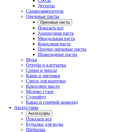
Соусы
Десерты
Сахарозаменители
Ореховые пасты
Ореховые пасты
Показать все
Арахисовая паста
Миндальная паста
Кокосовая паста
Прочие ореховые пасты
Шоколадные пасты
Мука
Отруби и клетчатка
Снеки и чипсы
Каши и завтраки
Смеси для выпечки
Кокосовое масло
Молоко сухое
Суперфуд
Какао и горячий шоколад
Аксессуары
Аксессуары
Показать все
Бутылки для воды
Шейкеры