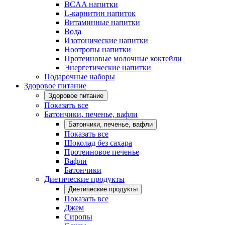
BCAA напитки
L-карнитин напиток
Витаминные напитки
Вода
Изотонические напитки
Ноотропы напитки
Протеиновые молочные коктейли
Энергетические напитки
Подарочные наборы
Здоровое питание
Здоровое питание
Показать все
Батончики, печенье, вафли
Батончики, печенье, вафли
Показать все
Шоколад без сахара
Протеиновое печенье
Вафли
Батончики
Диетические продукты
Диетические продукты
Показать все
Джем
Сиропы