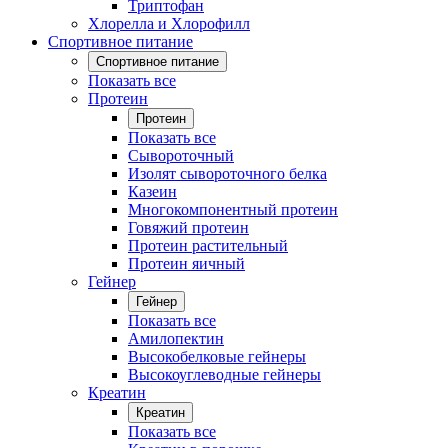
Триптофан
Хлорелла и Хлорофилл
Спортивное питание
Спортивное питание
Показать все
Протеин
Протеин
Показать все
Сывороточный
Изолят сывороточного белка
Казеин
Многокомпонентный протеин
Говяжий протеин
Протеин растительный
Протеин яичный
Гейнер
Гейнер
Показать все
Амилопектин
Высокобелковые гейнеры
Высокоуглеводные гейнеры
Креатин
Креатин
Показать все