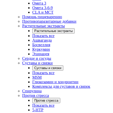
Омега 3
Омега 3-6-9
CLA и MCT
Помощь пищеварению
Противопаразитарные добавки
Растительные экстракты
Растительные экстракты
Показать все
Ашваганда
Босвеллия
Куркумин
Эхинацея
Сердце и сосуды
Суставы и связки
Суставы и связки
Показать все
MSM
Глюкозамин и хондроитин
Комплексы для суставов и связок
Спирулина
Против стресса
Против стресса
Показать все
5-HTP