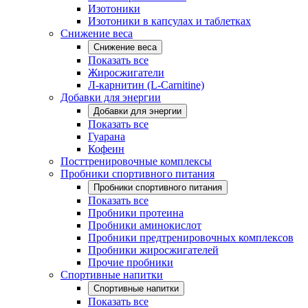
Изотоники
Изотоники в капсулах и таблетках
Снижение веса
Снижение веса
Показать все
Жиросжигатели
Л-карнитин (L-Carnitine)
Добавки для энергии
Добавки для энергии
Показать все
Гуарана
Кофеин
Посттренировочные комплексы
Пробники спортивного питания
Пробники спортивного питания
Показать все
Пробники протеина
Пробники аминокислот
Пробники предтренировочных комплексов
Пробники жиросжигателей
Прочие пробники
Спортивные напитки
Спортивные напитки
Показать все