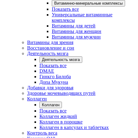
Витаминно-минеральные комплексы
Показать все
Универсальные витаминные
комплексы
Витамины для детей
Витамины для женщин
Витамины для мужчин
Витамины для зрения
Восстановление и сон
Деятельность мозга
Деятельность мозга
Показать все
DMAE
Гинкго Билоба
Допа Мукуна
Добавки для здоровья
Здоровье мочевыводящих путей
Коллаген
Коллаген
Показать все
Коллаген жидкий
Коллаген в порошке
Коллаген в капсулах и таблетках
Контроль веса