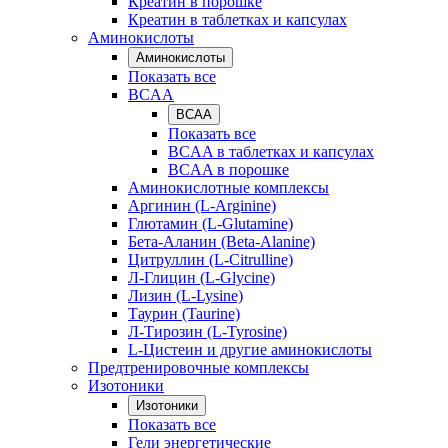
Креатин в порошке
Креатин в таблетках и капсулах
Аминокислоты
Аминокислоты
Показать все
BCAA
BCAA
Показать все
BCAA в таблетках и капсулах
BCAA в порошке
Аминокислотные комплексы
Аргинин (L-Arginine)
Глютамин (L-Glutamine)
Бета-Аланин (Beta-Alanine)
Цитруллин (L-Citrulline)
Л-Глицин (L-Glycine)
Лизин (L-Lysine)
Таурин (Taurine)
Л-Тирозин (L-Tyrosine)
L-Цистеин и другие аминокислоты
Предтренировочные комплексы
Изотоники
Изотоники
Показать все
Гели энергетические