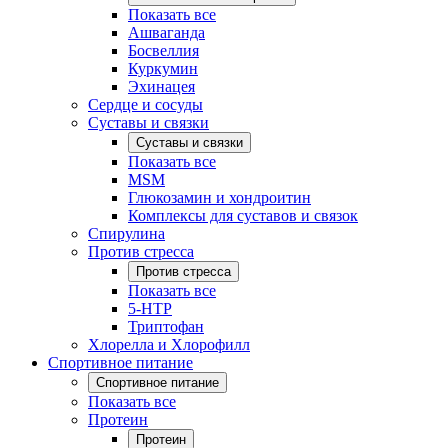
Показать все
Ашваганда
Босвеллия
Куркумин
Эхинацея
Сердце и сосуды
Суставы и связки
Суставы и связки
Показать все
MSM
Глюкозамин и хондроитин
Комплексы для суставов и связок
Спирулина
Против стресса
Против стресса
Показать все
5-HTP
Триптофан
Хлорелла и Хлорофилл
Спортивное питание
Спортивное питание
Показать все
Протеин
Протеин