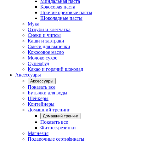
Миндальная паста
Кокосовая паста
Прочие ореховые пасты
Шоколадные пасты
Мука
Отруби и клетчатка
Снеки и чипсы
Каши и завтраки
Смеси для выпечки
Кокосовое масло
Молоко сухое
Суперфуд
Какао и горячий шоколад
Аксессуары
Аксессуары
Показать все
Бутылки для воды
Шейкеры
Контейнеры
Домашний тренинг
Домашний тренинг
Показать все
Фитнес-резинки
Магнезия
Подарочные сертификаты