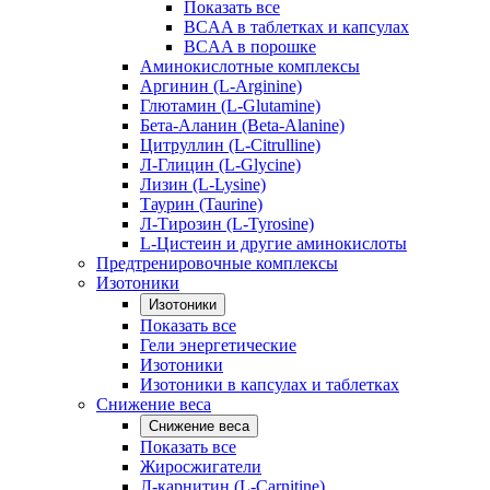
Показать все
BCAA в таблетках и капсулах
BCAA в порошке
Аминокислотные комплексы
Аргинин (L-Arginine)
Глютамин (L-Glutamine)
Бета-Аланин (Beta-Alanine)
Цитруллин (L-Citrulline)
Л-Глицин (L-Glycine)
Лизин (L-Lysine)
Таурин (Taurine)
Л-Тирозин (L-Tyrosine)
L-Цистеин и другие аминокислоты
Предтренировочные комплексы
Изотоники
Изотоники
Показать все
Гели энергетические
Изотоники
Изотоники в капсулах и таблетках
Снижение веса
Снижение веса
Показать все
Жиросжигатели
Л-карнитин (L-Carnitine)