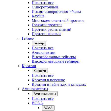
Показать все
Сывороточный
Изолят сывороточного белка
Казеин
Многокомпонентный протеин
Говяжий протеин
Протеин растительный
Протеин яичный
Гейнер
Гейнер
Показать все
Амилопектин
Высокобелковые гейнеры
Высокоуглеводные гейнеры
Креатин
Креатин
Показать все
Креатин в порошке
Креатин в таблетках и капсулах
Аминокислоты
Аминокислоты
Показать все
BCAA
BCAA