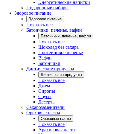
Энергетические напитки
Подарочные наборы
Здоровое питание
Здоровое питание
Показать все
Батончики, печенье, вафли
Батончики, печенье, вафли
Показать все
Шоколад без сахара
Протеиновое печенье
Вафли
Батончики
Диетические продукты
Диетические продукты
Показать все
Джем
Сиропы
Соусы
Десерты
Сахарозаменители
Ореховые пасты
Ореховые пасты
Показать все
Арахисовая паста