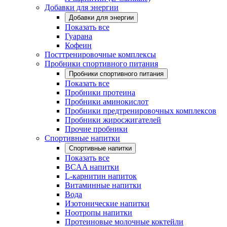
Добавки для энергии
Добавки для энергии
Показать все
Гуарана
Кофеин
Посттренировочные комплексы
Пробники спортивного питания
Пробники спортивного питания
Показать все
Пробники протеина
Пробники аминокислот
Пробники предтренировочных комплексов
Пробники жиросжигателей
Прочие пробники
Спортивные напитки
Спортивные напитки
Показать все
BCAA напитки
L-карнитин напиток
Витаминные напитки
Вода
Изотонические напитки
Ноотропы напитки
Протеиновые молочные коктейли