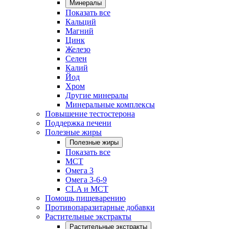
Минералы
Показать все
Кальций
Магний
Цинк
Железо
Селен
Калий
Йод
Хром
Другие минералы
Минеральные комплексы
Повышение тестостерона
Поддержка печени
Полезные жиры
Полезные жиры
Показать все
MCT
Омега 3
Омега 3-6-9
CLA и MCT
Помощь пищеварению
Противопаразитарные добавки
Растительные экстракты
Растительные экстракты