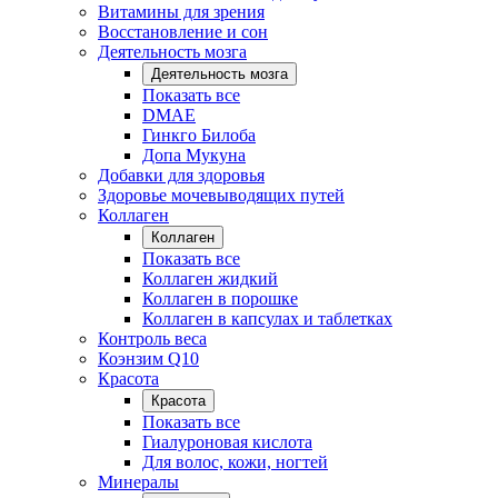
Витамины для зрения
Восстановление и сон
Деятельность мозга
Деятельность мозга
Показать все
DMAE
Гинкго Билоба
Допа Мукуна
Добавки для здоровья
Здоровье мочевыводящих путей
Коллаген
Коллаген
Показать все
Коллаген жидкий
Коллаген в порошке
Коллаген в капсулах и таблетках
Контроль веса
Коэнзим Q10
Красота
Красота
Показать все
Гиалуроновая кислота
Для волос, кожи, ногтей
Минералы