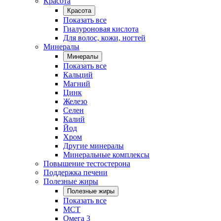
Красота
Красота
Показать все
Гиалуроновая кислота
Для волос, кожи, ногтей
Минералы
Минералы
Показать все
Кальций
Магний
Цинк
Железо
Селен
Калий
Йод
Хром
Другие минералы
Минеральные комплексы
Повышение тестостерона
Поддержка печени
Полезные жиры
Полезные жиры
Показать все
MCT
Омега 3