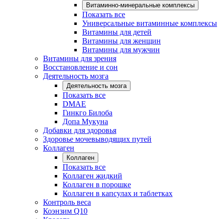
Витаминно-минеральные комплексы
Показать все
Универсальные витаминные комплексы
Витамины для детей
Витамины для женщин
Витамины для мужчин
Витамины для зрения
Восстановление и сон
Деятельность мозга
Деятельность мозга
Показать все
DMAE
Гинкго Билоба
Допа Мукуна
Добавки для здоровья
Здоровье мочевыводящих путей
Коллаген
Коллаген
Показать все
Коллаген жидкий
Коллаген в порошке
Коллаген в капсулах и таблетках
Контроль веса
Коэнзим Q10