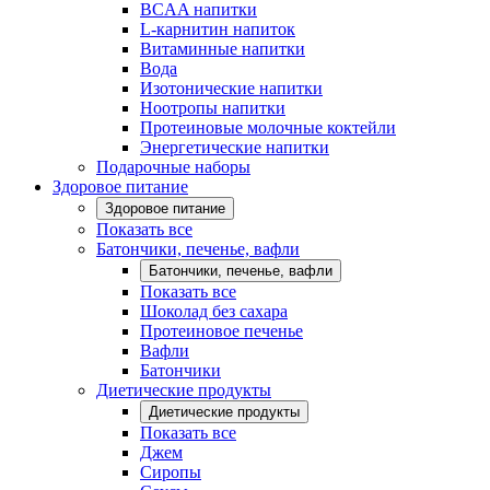
BCAA напитки
L-карнитин напиток
Витаминные напитки
Вода
Изотонические напитки
Ноотропы напитки
Протеиновые молочные коктейли
Энергетические напитки
Подарочные наборы
Здоровое питание
Здоровое питание
Показать все
Батончики, печенье, вафли
Батончики, печенье, вафли
Показать все
Шоколад без сахара
Протеиновое печенье
Вафли
Батончики
Диетические продукты
Диетические продукты
Показать все
Джем
Сиропы