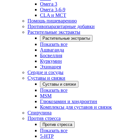
Омега 3
Омега 3-6-9
CLA и MCT
Помощь пищеварению
Противопаразитарные добавки
Растительные экстракты
Растительные экстракты
Показать все
Ашваганда
Босвеллия
Куркумин
Эхинацея
Сердце и сосуды
Суставы и связки
Суставы и связки
Показать все
MSM
Глюкозамин и хондроитин
Комплексы для суставов и связок
Спирулина
Против стресса
Против стресса
Показать все
5-HTP