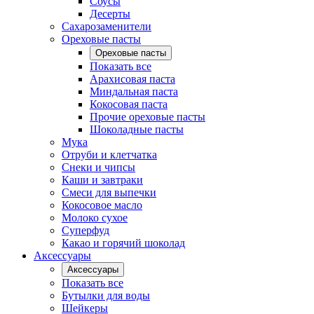
Соусы
Десерты
Сахарозаменители
Ореховые пасты
Ореховые пасты
Показать все
Арахисовая паста
Миндальная паста
Кокосовая паста
Прочие ореховые пасты
Шоколадные пасты
Мука
Отруби и клетчатка
Снеки и чипсы
Каши и завтраки
Смеси для выпечки
Кокосовое масло
Молоко сухое
Суперфуд
Какао и горячий шоколад
Аксессуары
Аксессуары
Показать все
Бутылки для воды
Шейкеры