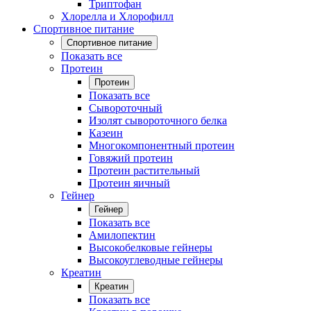
Триптофан
Хлорелла и Хлорофилл
Спортивное питание
Спортивное питание
Показать все
Протеин
Протеин
Показать все
Сывороточный
Изолят сывороточного белка
Казеин
Многокомпонентный протеин
Говяжий протеин
Протеин растительный
Протеин яичный
Гейнер
Гейнер
Показать все
Амилопектин
Высокобелковые гейнеры
Высокоуглеводные гейнеры
Креатин
Креатин
Показать все