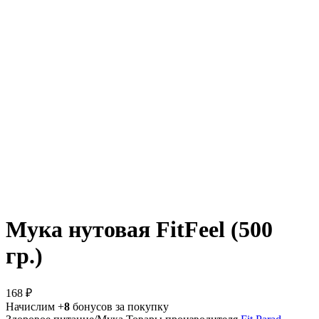
Мука нутовая FitFeel (500
гр.)
168 ₽
Начислим +
8
бонусов за покупку