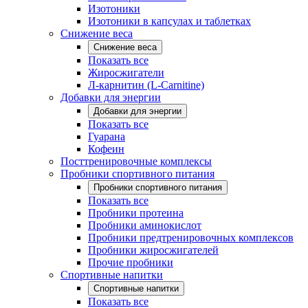
Изотоники
Изотоники в капсулах и таблетках
Снижение веса
Снижение веса
Показать все
Жиросжигатели
Л-карнитин (L-Carnitine)
Добавки для энергии
Добавки для энергии
Показать все
Гуарана
Кофеин
Посттренировочные комплексы
Пробники спортивного питания
Пробники спортивного питания
Показать все
Пробники протеина
Пробники аминокислот
Пробники предтренировочных комплексов
Пробники жиросжигателей
Прочие пробники
Спортивные напитки
Спортивные напитки
Показать все