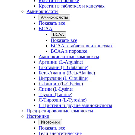
Креатин в порошке
Креатин в таблетках и капсулах
Аминокислоты
Аминокислоты
Показать все
BCAA
BCAA
Показать все
BCAA в таблетках и капсулах
BCAA в порошке
Аминокислотные комплексы
Аргинин (L-Arginine)
Глютамин (L-Glutamine)
Бета-Аланин (Beta-Alanine)
Цитруллин (L-Citrulline)
Л-Глицин (L-Glycine)
Лизин (L-Lysine)
Таурин (Taurine)
Л-Тирозин (L-Tyrosine)
L-Цистеин и другие аминокислоты
Предтренировочные комплексы
Изотоники
Изотоники
Показать все
Гели энергетические