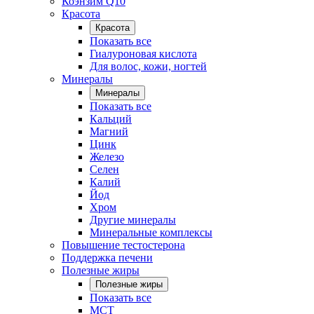
Коэнзим Q10
Красота
Красота
Показать все
Гиалуроновая кислота
Для волос, кожи, ногтей
Минералы
Минералы
Показать все
Кальций
Магний
Цинк
Железо
Селен
Калий
Йод
Хром
Другие минералы
Минеральные комплексы
Повышение тестостерона
Поддержка печени
Полезные жиры
Полезные жиры
Показать все
MCT