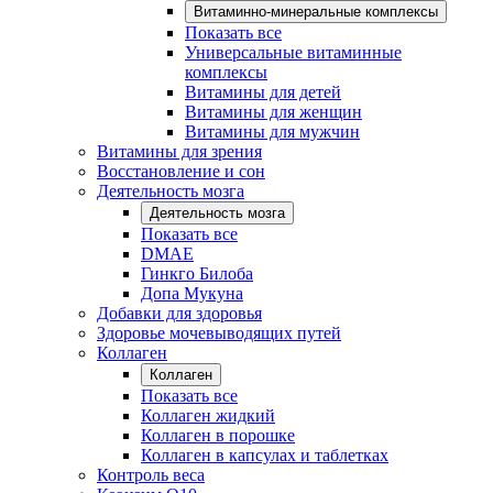
Витаминно-минеральные комплексы
Показать все
Универсальные витаминные
комплексы
Витамины для детей
Витамины для женщин
Витамины для мужчин
Витамины для зрения
Восстановление и сон
Деятельность мозга
Деятельность мозга
Показать все
DMAE
Гинкго Билоба
Допа Мукуна
Добавки для здоровья
Здоровье мочевыводящих путей
Коллаген
Коллаген
Показать все
Коллаген жидкий
Коллаген в порошке
Коллаген в капсулах и таблетках
Контроль веса