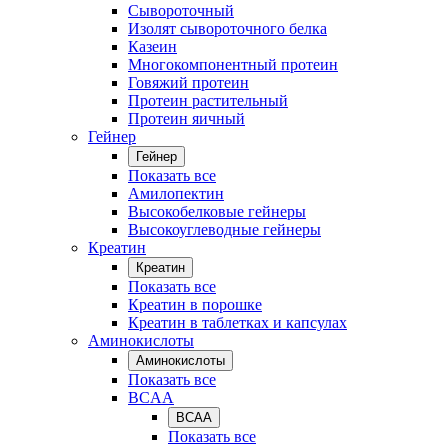
Сывороточный
Изолят сывороточного белка
Казеин
Многокомпонентный протеин
Говяжий протеин
Протеин растительный
Протеин яичный
Гейнер
Гейнер
Показать все
Амилопектин
Высокобелковые гейнеры
Высокоуглеводные гейнеры
Креатин
Креатин
Показать все
Креатин в порошке
Креатин в таблетках и капсулах
Аминокислоты
Аминокислоты
Показать все
BCAA
BCAA
Показать все