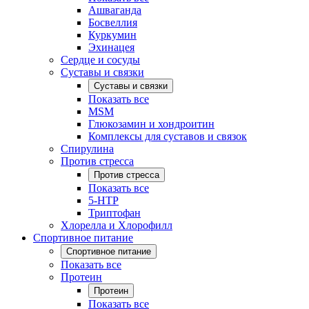
Ашваганда
Босвеллия
Куркумин
Эхинацея
Сердце и сосуды
Суставы и связки
Суставы и связки
Показать все
MSM
Глюкозамин и хондроитин
Комплексы для суставов и связок
Спирулина
Против стресса
Против стресса
Показать все
5-HTP
Триптофан
Хлорелла и Хлорофилл
Спортивное питание
Спортивное питание
Показать все
Протеин
Протеин
Показать все