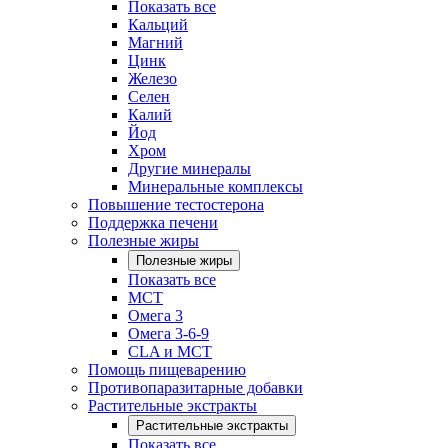
Показать все
Кальций
Магний
Цинк
Железо
Селен
Калий
Йод
Хром
Другие минералы
Минеральные комплексы
Повышение тестостерона
Поддержка печени
Полезные жиры
Полезные жиры
Показать все
MCT
Омега 3
Омега 3-6-9
CLA и MCT
Помощь пищеварению
Противопаразитарные добавки
Растительные экстракты
Растительные экстракты
Показать все