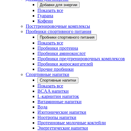
Добавки для энергии
Показать все
Гуарана
Кофеин
Посттренировочные комплексы
Пробники спортивного питания
Пробники спортивного питания
Показать все
Пробники протеина
Пробники аминокислот
Пробники предтренировочных комплексов
Пробники жиросжигателей
Прочие пробники
Спортивные напитки
Спортивные напитки
Показать все
BCAA напитки
L-карнитин напиток
Витаминные напитки
Вода
Изотонические напитки
Ноотропы напитки
Протеиновые молочные коктейли
Энергетические напитки