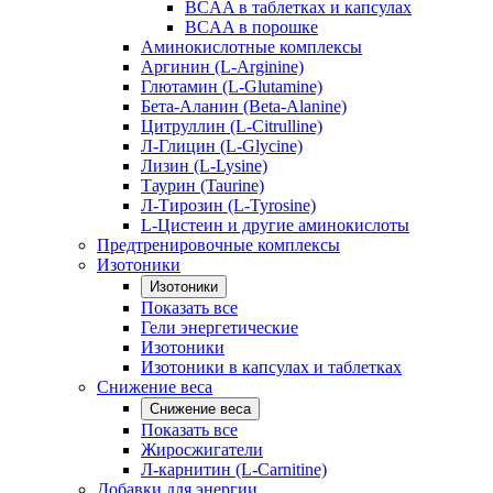
BCAA в таблетках и капсулах
BCAA в порошке
Аминокислотные комплексы
Аргинин (L-Arginine)
Глютамин (L-Glutamine)
Бета-Аланин (Beta-Alanine)
Цитруллин (L-Citrulline)
Л-Глицин (L-Glycine)
Лизин (L-Lysine)
Таурин (Taurine)
Л-Тирозин (L-Tyrosine)
L-Цистеин и другие аминокислоты
Предтренировочные комплексы
Изотоники
Изотоники
Показать все
Гели энергетические
Изотоники
Изотоники в капсулах и таблетках
Снижение веса
Снижение веса
Показать все
Жиросжигатели
Л-карнитин (L-Carnitine)
Добавки для энергии