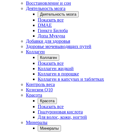
Восстановление и сон
Деятельность мозга
Деятельность мозга
Показать все
DMAE
Гинкго Билоба
Допа Мукуна
Добавки для здоровья
Здоровье мочевыводящих путей
Коллаген
Коллаген
Показать все
Коллаген жидкий
Коллаген в порошке
Коллаген в капсулах и таблетках
Контроль веса
Коэнзим Q10
Красота
Красота
Показать все
Гиалуроновая кислота
Для волос, кожи, ногтей
Минералы
Минералы