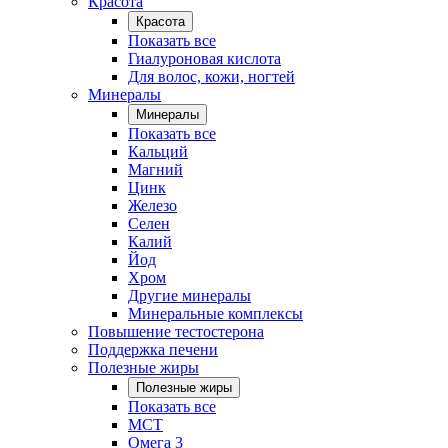
Красота
Красота
Показать все
Гиалуроновая кислота
Для волос, кожи, ногтей
Минералы
Минералы
Показать все
Кальций
Магний
Цинк
Железо
Селен
Калий
Йод
Хром
Другие минералы
Минеральные комплексы
Повышение тестостерона
Поддержка печени
Полезные жиры
Полезные жиры
Показать все
MCT
Омега 3