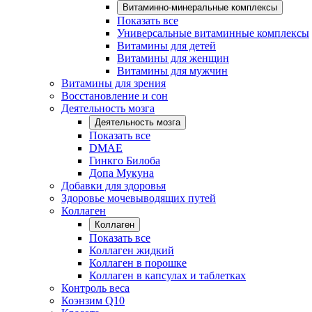
Витаминно-минеральные комплексы
Показать все
Универсальные витаминные комплексы
Витамины для детей
Витамины для женщин
Витамины для мужчин
Витамины для зрения
Восстановление и сон
Деятельность мозга
Деятельность мозга
Показать все
DMAE
Гинкго Билоба
Допа Мукуна
Добавки для здоровья
Здоровье мочевыводящих путей
Коллаген
Коллаген
Показать все
Коллаген жидкий
Коллаген в порошке
Коллаген в капсулах и таблетках
Контроль веса
Коэнзим Q10