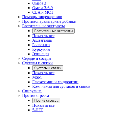
Омега 3
Омега 3-6-9
CLA и MCT
Помощь пищеварению
Противопаразитарные добавки
Растительные экстракты
Растительные экстракты
Показать все
Ашваганда
Босвеллия
Куркумин
Эхинацея
Сердце и сосуды
Суставы и связки
Суставы и связки
Показать все
MSM
Глюкозамин и хондроитин
Комплексы для суставов и связок
Спирулина
Против стресса
Против стресса
Показать все
5-HTP