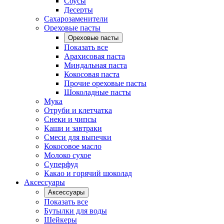
Соусы
Десерты
Сахарозаменители
Ореховые пасты
Ореховые пасты
Показать все
Арахисовая паста
Миндальная паста
Кокосовая паста
Прочие ореховые пасты
Шоколадные пасты
Мука
Отруби и клетчатка
Снеки и чипсы
Каши и завтраки
Смеси для выпечки
Кокосовое масло
Молоко сухое
Суперфуд
Какао и горячий шоколад
Аксессуары
Аксессуары
Показать все
Бутылки для воды
Шейкеры