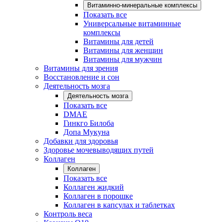
Витаминно-минеральные комплексы
Показать все
Универсальные витаминные
комплексы
Витамины для детей
Витамины для женщин
Витамины для мужчин
Витамины для зрения
Восстановление и сон
Деятельность мозга
Деятельность мозга
Показать все
DMAE
Гинкго Билоба
Допа Мукуна
Добавки для здоровья
Здоровье мочевыводящих путей
Коллаген
Коллаген
Показать все
Коллаген жидкий
Коллаген в порошке
Коллаген в капсулах и таблетках
Контроль веса