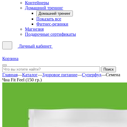
Контейнеры
Домашний тренинг
Домашний тренинг
Показать все
Фитнес-резинки
Магнезия
Подарочные сертификаты
Личный кабинет
Корзина
Главная
—
Каталог
—
Здоровое питание
—
Суперфуд
—
Семена
Чиа Fit Feel (150 гр.)