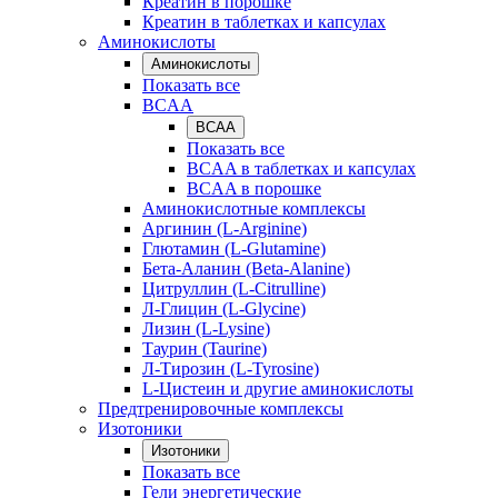
Креатин в порошке
Креатин в таблетках и капсулах
Аминокислоты
Аминокислоты
Показать все
BCAA
BCAA
Показать все
BCAA в таблетках и капсулах
BCAA в порошке
Аминокислотные комплексы
Аргинин (L-Arginine)
Глютамин (L-Glutamine)
Бета-Аланин (Beta-Alanine)
Цитруллин (L-Citrulline)
Л-Глицин (L-Glycine)
Лизин (L-Lysine)
Таурин (Taurine)
Л-Тирозин (L-Tyrosine)
L-Цистеин и другие аминокислоты
Предтренировочные комплексы
Изотоники
Изотоники
Показать все
Гели энергетические