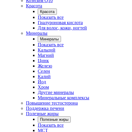
Коэнзим Q10
Красота
Красота
Показать все
Гиалуроновая кислота
Для волос, кожи, ногтей
Минералы
Минералы
Показать все
Кальций
Магний
Цинк
Железо
Селен
Калий
Йод
Хром
Другие минералы
Минеральные комплексы
Повышение тестостерона
Поддержка печени
Полезные жиры
Полезные жиры
Показать все
MCT