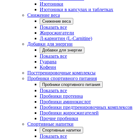
Изотоники
Изотоники в капсулах и таблетках
Снижение веса
Снижение веса
Показать все
Жиросжигатели
Л-карнитин (L-Carnitine)
Добавки для энергии
Добавки для энергии
Показать все
Гуарана
Кофеин
Посттренировочные комплексы
Пробники спортивного питания
Пробники спортивного питания
Показать все
Пробники протеина
Пробники аминокислот
Пробники предтренировочных комплексов
Пробники жиросжигателей
Прочие пробники
Спортивные напитки
Спортивные напитки
Показать все