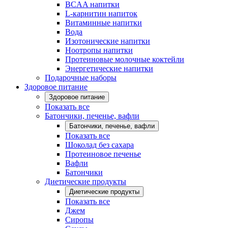
BCAA напитки
L-карнитин напиток
Витаминные напитки
Вода
Изотонические напитки
Ноотропы напитки
Протеиновые молочные коктейли
Энергетические напитки
Подарочные наборы
Здоровое питание
Здоровое питание
Показать все
Батончики, печенье, вафли
Батончики, печенье, вафли
Показать все
Шоколад без сахара
Протеиновое печенье
Вафли
Батончики
Диетические продукты
Диетические продукты
Показать все
Джем
Сиропы