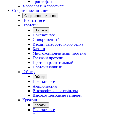
Триптофан
Хлорелла и Хлорофилл
Спортивное питание
Спортивное питание
Показать все
Протеин
Протеин
Показать все
Сывороточный
Изолят сывороточного белка
Казеин
Многокомпонентный протеин
Говяжий протеин
Протеин растительный
Протеин яичный
Гейнер
Гейнер
Показать все
Амилопектин
Высокобелковые гейнеры
Высокоуглеводные гейнеры
Креатин
Креатин
Показать все