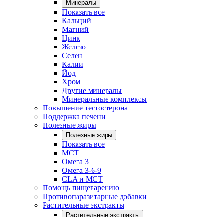
Минералы
Показать все
Кальций
Магний
Цинк
Железо
Селен
Калий
Йод
Хром
Другие минералы
Минеральные комплексы
Повышение тестостерона
Поддержка печени
Полезные жиры
Полезные жиры
Показать все
MCT
Омега 3
Омега 3-6-9
CLA и MCT
Помощь пищеварению
Противопаразитарные добавки
Растительные экстракты
Растительные экстракты