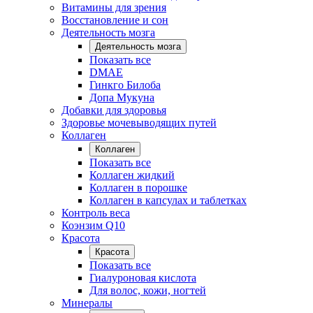
Витамины для зрения
Восстановление и сон
Деятельность мозга
Деятельность мозга
Показать все
DMAE
Гинкго Билоба
Допа Мукуна
Добавки для здоровья
Здоровье мочевыводящих путей
Коллаген
Коллаген
Показать все
Коллаген жидкий
Коллаген в порошке
Коллаген в капсулах и таблетках
Контроль веса
Коэнзим Q10
Красота
Красота
Показать все
Гиалуроновая кислота
Для волос, кожи, ногтей
Минералы