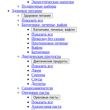
Энергетические напитки
Подарочные наборы
Здоровое питание
Здоровое питание
Показать все
Батончики, печенье, вафли
Батончики, печенье, вафли
Показать все
Шоколад без сахара
Протеиновое печенье
Вафли
Батончики
Диетические продукты
Диетические продукты
Показать все
Джем
Сиропы
Соусы
Десерты
Сахарозаменители
Ореховые пасты
Ореховые пасты
Показать все
Арахисовая паста