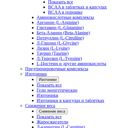
Показать все
BCAA в таблетках и капсулах
BCAA в порошке
Аминокислотные комплексы
Аргинин (L-Arginine)
Глютамин (L-Glutamine)
Бета-Аланин (Beta-Alanine)
Цитруллин (L-Citrulline)
Л-Глицин (L-Glycine)
Лизин (L-Lysine)
Таурин (Taurine)
Л-Тирозин (L-Tyrosine)
L-Цистеин и другие аминокислоты
Предтренировочные комплексы
Изотоники
Изотоники
Показать все
Гели энергетические
Изотоники
Изотоники в капсулах и таблетках
Снижение веса
Снижение веса
Показать все
Жиросжигатели
Л-карнитин (L-Carnitine)