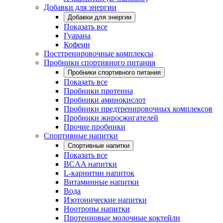
Добавки для энергии
Добавки для энергии
Показать все
Гуарана
Кофеин
Посттренировочные комплексы
Пробники спортивного питания
Пробники спортивного питания
Показать все
Пробники протеина
Пробники аминокислот
Пробники предтренировочных комплексов
Пробники жиросжигателей
Прочие пробники
Спортивные напитки
Спортивные напитки
Показать все
BCAA напитки
L-карнитин напиток
Витаминные напитки
Вода
Изотонические напитки
Ноотропы напитки
Протеиновые молочные коктейли