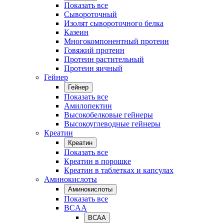
Показать все
Сывороточный
Изолят сывороточного белка
Казеин
Многокомпонентный протеин
Говяжий протеин
Протеин растительный
Протеин яичный
Гейнер
Гейнер
Показать все
Амилопектин
Высокобелковые гейнеры
Высокоуглеводные гейнеры
Креатин
Креатин
Показать все
Креатин в порошке
Креатин в таблетках и капсулах
Аминокислоты
Аминокислоты
Показать все
BCAA
BCAA