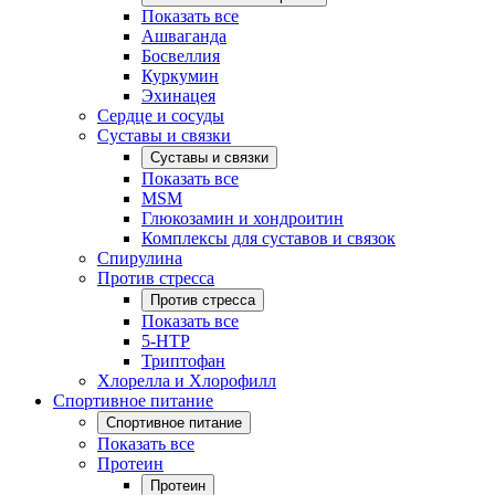
Показать все
Ашваганда
Босвеллия
Куркумин
Эхинацея
Сердце и сосуды
Суставы и связки
Суставы и связки
Показать все
MSM
Глюкозамин и хондроитин
Комплексы для суставов и связок
Спирулина
Против стресса
Против стресса
Показать все
5-HTP
Триптофан
Хлорелла и Хлорофилл
Спортивное питание
Спортивное питание
Показать все
Протеин
Протеин