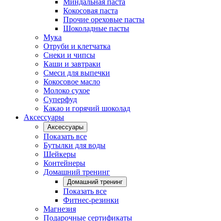
Миндальная паста
Кокосовая паста
Прочие ореховые пасты
Шоколадные пасты
Мука
Отруби и клетчатка
Снеки и чипсы
Каши и завтраки
Смеси для выпечки
Кокосовое масло
Молоко сухое
Суперфуд
Какао и горячий шоколад
Аксессуары
Аксессуары
Показать все
Бутылки для воды
Шейкеры
Контейнеры
Домашний тренинг
Домашний тренинг
Показать все
Фитнес-резинки
Магнезия
Подарочные сертификаты