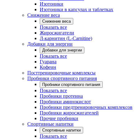
Изотоники
Изотоники в капсулах и таблетках
Снижение веса
Снижение веса
Показать все
Жиросжигатели
Л-карнитин (L-Carnitine)
Добавки для энергии
Добавки для энергии
Показать все
Гуарана
Кофеин
Посттренировочные комплексы
Пробники спортивного питания
Пробники спортивного питания
Показать все
Пробники протеина
Пробники аминокислот
Пробники предтренировочных комплексов
Пробники жиросжигателей
Прочие пробники
Спортивные напитки
Спортивные напитки
Показать все