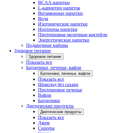
BCAA напитки
L-карнитин напиток
Витаминные напитки
Вода
Изотонические напитки
Ноотропы напитки
Протеиновые молочные коктейли
Энергетические напитки
Подарочные наборы
Здоровое питание
Здоровое питание
Показать все
Батончики, печенье, вафли
Батончики, печенье, вафли
Показать все
Шоколад без сахара
Протеиновое печенье
Вафли
Батончики
Диетические продукты
Диетические продукты
Показать все
Джем
Сиропы