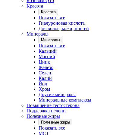
Коэнзим Q10
Красота
Красота
Показать все
Гиалуроновая кислота
Для волос, кожи, ногтей
Минералы
Минералы
Показать все
Кальций
Магний
Цинк
Железо
Селен
Калий
Йод
Хром
Другие минералы
Минеральные комплексы
Повышение тестостерона
Поддержка печени
Полезные жиры
Полезные жиры
Показать все
MCT