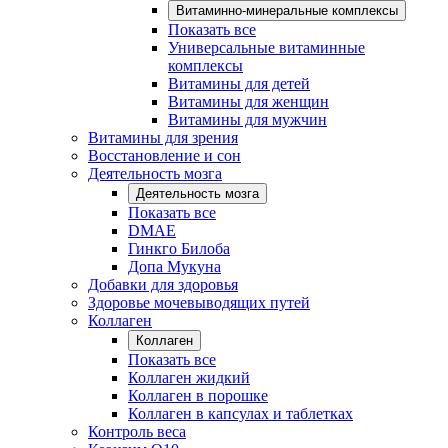
Витаминно-минеральные комплексы
Показать все
Универсальные витаминные
комплексы
Витамины для детей
Витамины для женщин
Витамины для мужчин
Витамины для зрения
Восстановление и сон
Деятельность мозга
Деятельность мозга
Показать все
DMAE
Гинкго Билоба
Допа Мукуна
Добавки для здоровья
Здоровье мочевыводящих путей
Коллаген
Коллаген
Показать все
Коллаген жидкий
Коллаген в порошке
Коллаген в капсулах и таблетках
Контроль веса