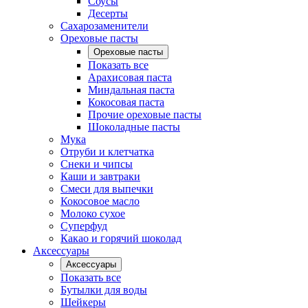
Соусы
Десерты
Сахарозаменители
Ореховые пасты
Ореховые пасты
Показать все
Арахисовая паста
Миндальная паста
Кокосовая паста
Прочие ореховые пасты
Шоколадные пасты
Мука
Отруби и клетчатка
Снеки и чипсы
Каши и завтраки
Смеси для выпечки
Кокосовое масло
Молоко сухое
Суперфуд
Какао и горячий шоколад
Аксессуары
Аксессуары
Показать все
Бутылки для воды
Шейкеры