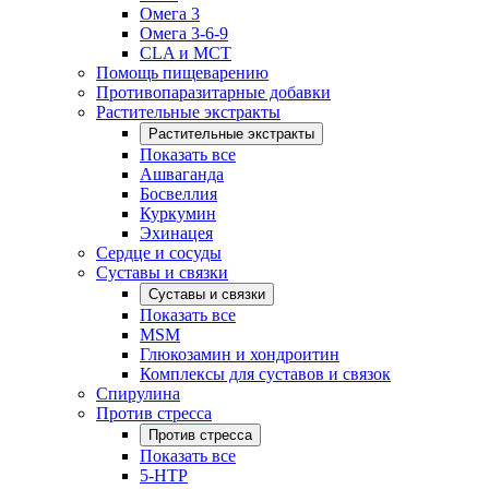
Омега 3
Омега 3-6-9
CLA и MCT
Помощь пищеварению
Противопаразитарные добавки
Растительные экстракты
Растительные экстракты
Показать все
Ашваганда
Босвеллия
Куркумин
Эхинацея
Сердце и сосуды
Суставы и связки
Суставы и связки
Показать все
MSM
Глюкозамин и хондроитин
Комплексы для суставов и связок
Спирулина
Против стресса
Против стресса
Показать все
5-HTP