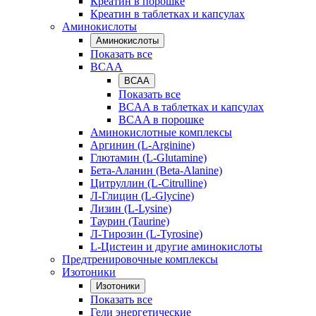
Креатин в порошке
Креатин в таблетках и капсулах
Аминокислоты
Аминокислоты
Показать все
BCAA
BCAA
Показать все
BCAA в таблетках и капсулах
BCAA в порошке
Аминокислотные комплексы
Аргинин (L-Arginine)
Глютамин (L-Glutamine)
Бета-Аланин (Beta-Alanine)
Цитруллин (L-Citrulline)
Л-Глицин (L-Glycine)
Лизин (L-Lysine)
Таурин (Taurine)
Л-Тирозин (L-Tyrosine)
L-Цистеин и другие аминокислоты
Предтренировочные комплексы
Изотоники
Изотоники
Показать все
Гели энергетические