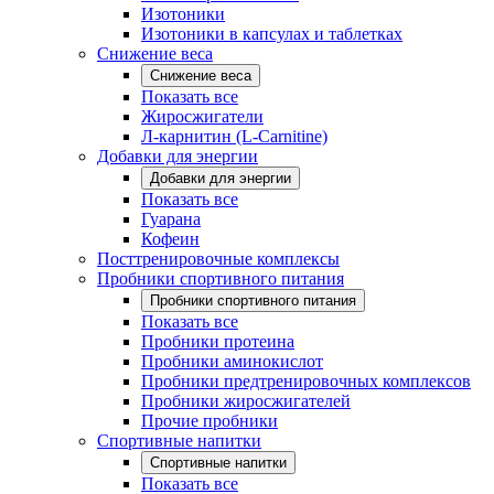
Изотоники
Изотоники в капсулах и таблетках
Снижение веса
Снижение веса
Показать все
Жиросжигатели
Л-карнитин (L-Carnitine)
Добавки для энергии
Добавки для энергии
Показать все
Гуарана
Кофеин
Посттренировочные комплексы
Пробники спортивного питания
Пробники спортивного питания
Показать все
Пробники протеина
Пробники аминокислот
Пробники предтренировочных комплексов
Пробники жиросжигателей
Прочие пробники
Спортивные напитки
Спортивные напитки
Показать все