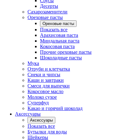
Соусы
Десерты
Сахарозаменители
Ореховые пасты
Ореховые пасты
Показать все
Арахисовая паста
Миндальная паста
Кокосовая паста
Прочие ореховые пасты
Шоколадные пасты
Мука
Отруби и клетчатка
Снеки и чипсы
Каши и завтраки
Смеси для выпечки
Кокосовое масло
Молоко сухое
Суперфуд
Какао и горячий шоколад
Аксессуары
Аксессуары
Показать все
Бутылки для воды
Шейкеры