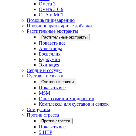
Омега 3
Омега 3-6-9
CLA и MCT
Помощь пищеварению
Противопаразитарные добавки
Растительные экстракты
Растительные экстракты
Показать все
Ашваганда
Босвеллия
Куркумин
Эхинацея
Сердце и сосуды
Суставы и связки
Суставы и связки
Показать все
MSM
Глюкозамин и хондроитин
Комплексы для суставов и связок
Спирулина
Против стресса
Против стресса
Показать все
5-HTP