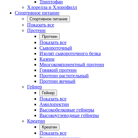
Триптофан
Хлорелла и Хлорофилл
Спортивное питание
Спортивное питание
Показать все
Протеин
Протеин
Показать все
Сывороточный
Изолят сывороточного белка
Казеин
Многокомпонентный протеин
Говяжий протеин
Протеин растительный
Протеин яичный
Гейнер
Гейнер
Показать все
Амилопектин
Высокобелковые гейнеры
Высокоуглеводные гейнеры
Креатин
Креатин
Показать все