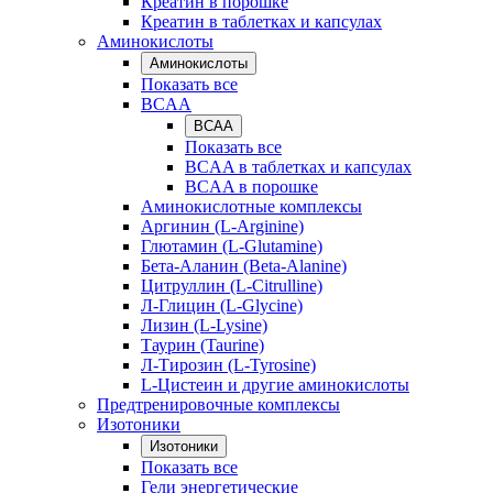
Креатин в порошке
Креатин в таблетках и капсулах
Аминокислоты
Аминокислоты
Показать все
BCAA
BCAA
Показать все
BCAA в таблетках и капсулах
BCAA в порошке
Аминокислотные комплексы
Аргинин (L-Arginine)
Глютамин (L-Glutamine)
Бета-Аланин (Beta-Alanine)
Цитруллин (L-Citrulline)
Л-Глицин (L-Glycine)
Лизин (L-Lysine)
Таурин (Taurine)
Л-Тирозин (L-Tyrosine)
L-Цистеин и другие аминокислоты
Предтренировочные комплексы
Изотоники
Изотоники
Показать все
Гели энергетические