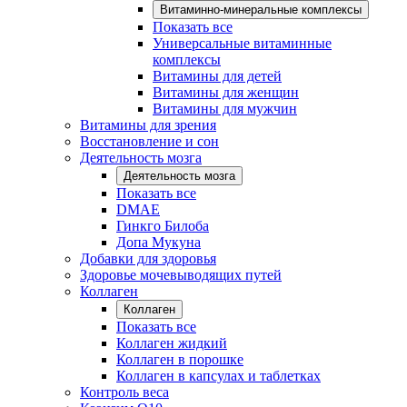
Витаминно-минеральные комплексы
Показать все
Универсальные витаминные
комплексы
Витамины для детей
Витамины для женщин
Витамины для мужчин
Витамины для зрения
Восстановление и сон
Деятельность мозга
Деятельность мозга
Показать все
DMAE
Гинкго Билоба
Допа Мукуна
Добавки для здоровья
Здоровье мочевыводящих путей
Коллаген
Коллаген
Показать все
Коллаген жидкий
Коллаген в порошке
Коллаген в капсулах и таблетках
Контроль веса