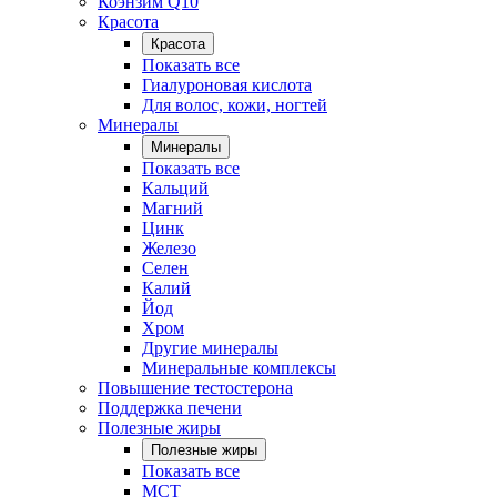
Коэнзим Q10
Красота
Красота
Показать все
Гиалуроновая кислота
Для волос, кожи, ногтей
Минералы
Минералы
Показать все
Кальций
Магний
Цинк
Железо
Селен
Калий
Йод
Хром
Другие минералы
Минеральные комплексы
Повышение тестостерона
Поддержка печени
Полезные жиры
Полезные жиры
Показать все
MCT